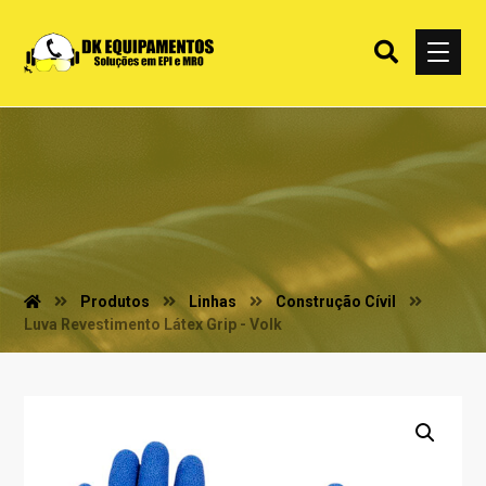
Produtos
Linhas
Construção Cívil
Luva Revestimento Látex Grip - Volk