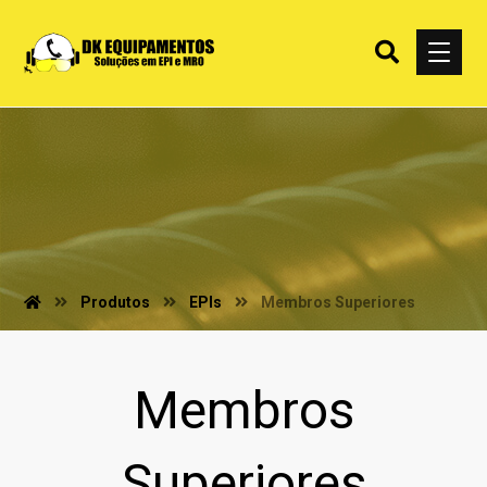
Produtos
EPIs
Membros Superiores
Membros
Superiores