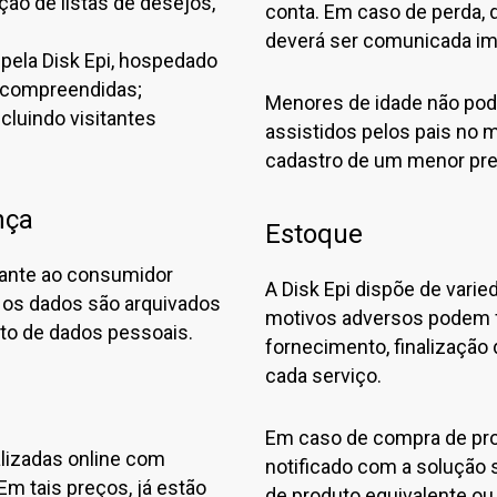
ção de listas de desejos,
conta. Em caso de perda, d
deverá ser comunicada i
 pela Disk Epi, hospedado
e compreendidas;
Menores de idade não pode
cluindo visitantes
assistidos pelos pais no 
cadastro de um menor pre
nça
Estoque
arante ao consumidor
A Disk Epi dispõe de vari
 os dados são arquivados
motivos adversos podem f
to de dados pessoais.
fornecimento, finalização 
cada serviço.
Em caso de compra de pro
lizadas online com
notificado com a solução 
 Em tais preços, já estão
de produto equivalente ou