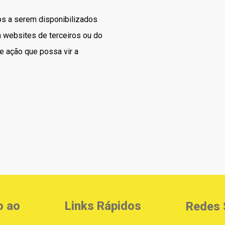
lhos a serem disponibilizados
 websites de terceiros ou do
de ação que possa vir a
o ao
Links Rápidos
Redes 