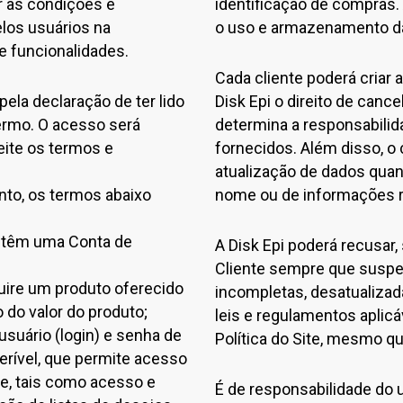
ar as condições e
identificação de compras
los usuários na
o uso e armazenamento d
e funcionalidades.
Cada cliente poderá criar
pela declaração de ter lido
Disk Epi o direito de canc
ermo. O acesso será
determina a responsabilid
eite os termos e
fornecidos. Além disso, o
atualização de dados qua
nto, os termos abaixo
nome ou de informações r
detêm uma Conta de
A Disk Epi poderá recusar
Cliente sempre que suspei
uire um produto oferecido
incompletas, desatualizad
 do valor do produto;
leis e regulamentos aplic
suário (login) e senha de
Política do Site, mesmo q
ferível, que permite acesso
ite, tais como acesso e
É de responsabilidade do 