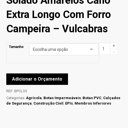
Solado Amarelos Cano
Extra Longo Com Forro
Campeira – Vulcabras
+
Tamanho
-
Adicionar o Orçamento
REF:
BPCL35
Categorias:
Agrícola
,
Botas Impermeáveis
,
Botas PVC
,
Calçados
de Segurança
,
Construção Cívil
,
EPIs
,
Membros Inferiores