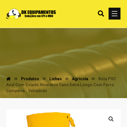
Produtos
Linhas
Agrícola
Bota PVC
Azul Com Solado Amarelos Cano Extra Longo Com Forro
Campeira - Vulcabras