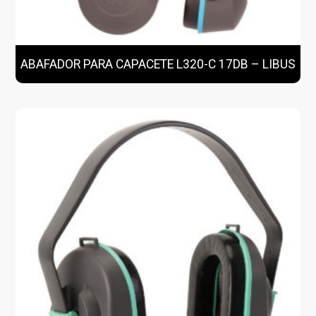
ABAFADOR PARA CAPACETE L320-C 17DB – LIBUS