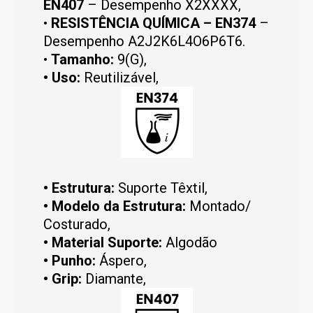
EN407
– Desempenho X2XXXX,
•
RESISTÊNCIA QUÍMICA – EN374
–
Desempenho A2J2K6L4O6P6T6.
•
Tamanho:
9(G),
• Uso:
Reutilizável,
• Estrutura:
Suporte Têxtil,
•
Modelo da Estrutura:
Montado/
Costurado,
• Material Suporte:
Algodão
• Punho:
Áspero,
• Grip:
Diamante,