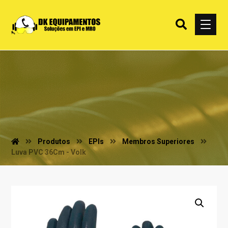
Produtos
EPIs
Membros Superiores
Luva PVC 36Cm - Volk