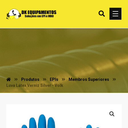
Produtos
EPIs
Membros Superiores
Luva Látex Verniz Silver - Volk