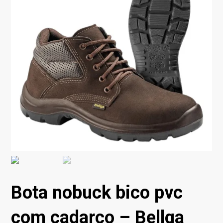
Bota nobuck bico pvc
com cadarço – Bellga