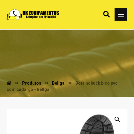
Produtos
Bellga
Bota nobuck bico pvc
com cadarço - Bellga