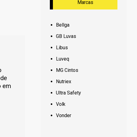
Marcas
Bellga
GB Luvas
Libus
Luveq
o
MG Cintos
 de
Nutriex
o em
Ultra Safety
Volk
Vonder