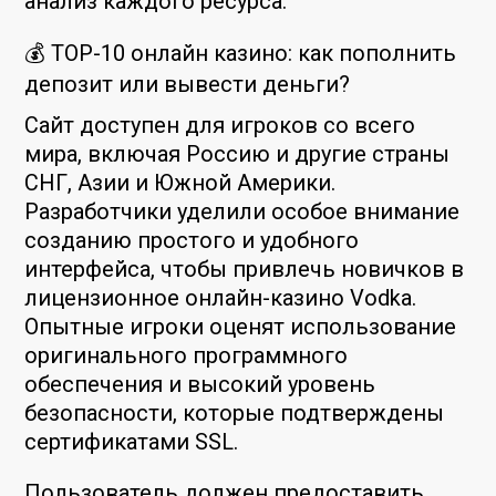
анализ каждого ресурса.
💰 TOP-10 онлайн казино: как пополнить
депозит или вывести деньги?
Сайт доступен для игроков со всего
мира, включая Россию и другие страны
СНГ, Азии и Южной Америки.
Разработчики уделили особое внимание
созданию простого и удобного
интерфейса, чтобы привлечь новичков в
лицензионное онлайн-казино Vodka.
Опытные игроки оценят использование
оригинального программного
обеспечения и высокий уровень
безопасности, которые подтверждены
сертификатами SSL.
Пользователь должен предоставить