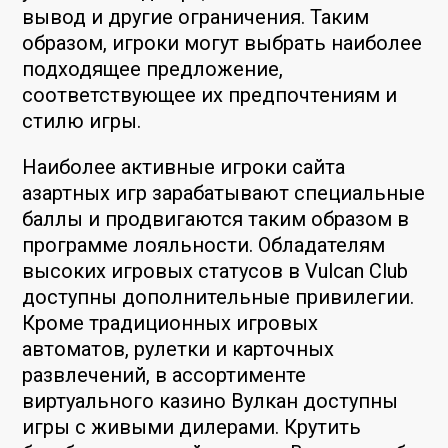
вывод и другие ограничения. Таким
образом, игроки могут выбрать наиболее
подходящее предложение,
соответствующее их предпочтениям и
стилю игры.
Наиболее активные игроки сайта
азартных игр зарабатывают специальные
баллы и продвигаются таким образом в
программе лояльности. Обладателям
высоких игровых статусов в Vulcan Club
доступны дополнительные привилегии.
Кроме традиционных игровых
автоматов, рулетки и карточных
развлечений, в ассортименте
виртуального казино Вулкан доступны
игры с живыми дилерами. Крутить