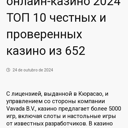
онлайн-казино 2024
ТОП 10 честных и
проверенных
казино из 652
24 de outubro de 2024
С лицензией, выданной в Кюрасао, и
управлением со стороны компании
Vavada B.V., казино предлагает более 5000
игр, включая слоты и настольные игры
от известных разработчиков. В казино