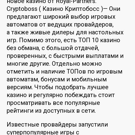
‎новое‏ ‎казино ‎от ‎Royal-Partners.
Cryptoboss ( Казино ‎Криптобосс‏ ‎)— ‎Они
‎предлагают ‎широкий ‎выбор‏ ‎игровых
‎автоматов‏ ‎от‏ ‎ведущих ‎провайдеров,
‎а‏ ‎также ‎живые‏ ‎дилеры ‎для ‎настольных
‎игр. Помимо этого, есть ТОП 10 казино
без обмана, с большой отдачей,
проверенных, с быстрыми выплатами и
многие другие. Отдельно можно
отметить и наличие ТОПов по игровым
автоматам, бонусам и мобильным
версиям. Чтобы подобрать лучшее
казино и регулярно побеждать стоит
просматривать все популярные
рейтинги из доступных в сети.
Известные провайдеры запустили
суперпопулярные игры с