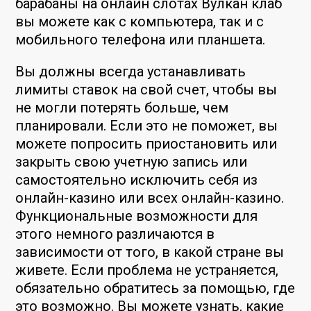
барабаны на онлайн слотах Вулкан клаб
вы можете как с компьютера, так и с
мобильного телефона или планшета.
Вы должны всегда устанавливать
лимиты ставок на свой счет, чтобы вы
не могли потерять больше, чем
планировали. Если это не поможет, вы
можете попросить приостановить или
закрыть свою учетную запись или
самостоятельно исключить себя из
онлайн-казино или всех онлайн-казино.
Функциональные возможности для
этого немного различаются в
зависимости от того, в какой стране вы
живете. Если проблема не устраняется,
обязательно обратитесь за помощью, где
это возможно. Вы можете узнать, какие