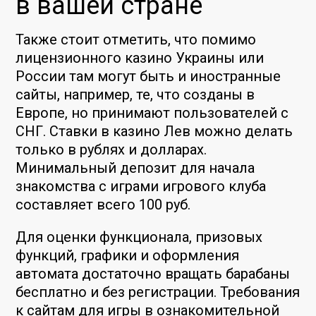
в вашей стране
Также стоит отметить, что помимо
лицензионного казино Украины или
России там могут быть и иностранные
сайты, например, те, что созданы в
Европе, но принимают пользователей с
СНГ. Ставки в казино Лев можно делать
только в рублях и долларах.
Минимальный депозит для начала
знакомства с играми игрового клуба
составляет всего 100 руб.
Для оценки функционала, призовых
функций, графики и оформления
автомата достаточно вращать барабаны
бесплатно и без регистрации. Требования
к сайтам для игры в ознакомительной