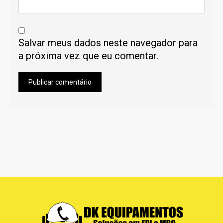
Salvar meus dados neste navegador para
a próxima vez que eu comentar.
Publicar comentário