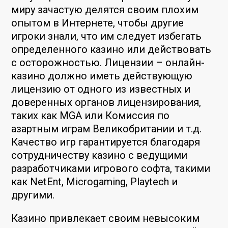
миру зачастую делятся своим плохим
опытом в Интернете, чтобы другие
игроки знали, что им следует избегать
определенного казино или действовать
с осторожностью. Лицензии – онлайн-
казино должно иметь действующую
лицензию от одного из известных и
доверенных органов лицензирования,
таких как MGA или Комиссия по
азартным играм Великобритании и т.д.
Качество игр гарантируется благодаря
сотрудничеству казино с ведущими
разработчиками игрового софта, такими
как NetEnt, Microgaming, Playtech и
другими.
Казино привлекает своим невысоким