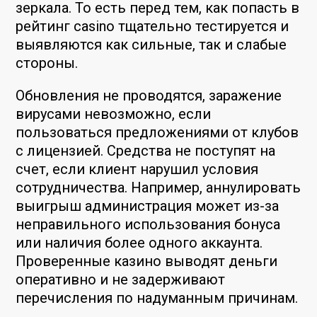
зеркала. То есть перед тем, как попасть в
рейтинг casino тщательно тестируется и
выявляются как сильные, так и слабые
стороны.
Обновления не проводятся, заражение
вирусами невозможно, если
пользоваться предложениями от клубов
с лицензией. Средства не поступят на
счет, если клиент нарушил условия
сотрудничества. Например, аннулировать
выигрыш администрация может из-за
неправильного использования бонуса
или наличия более одного аккаунта.
Проверенные казино выводят деньги
оперативно и не задерживают
перечисления по надуманным причинам.