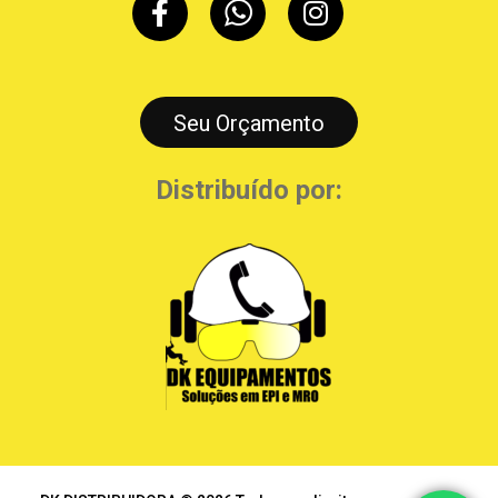
Seu Orçamento
Distribuído por: