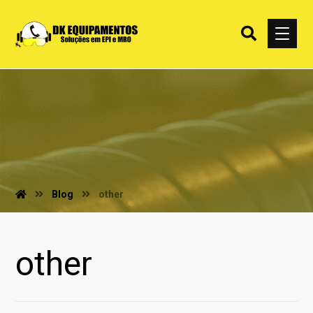
Blog
other
other