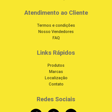
Atendimento ao Cliente
Termos e condições
Nosso Vendedores
FAQ
Links Rápidos
Produtos
Marcas
Localização
Contato
Redes Sociais