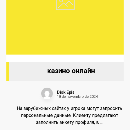
казино онлайн
Disk Epis
18 de novembro de 2024
На зарубежных сайтах у игрока могут запросить
персональные данные. Клиенту предлагают
заполнить анкету профиля, в ...