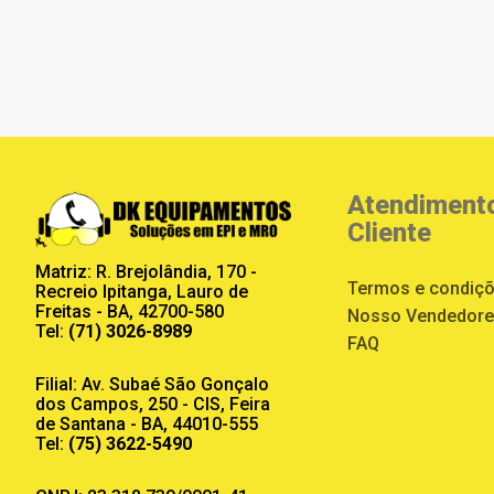
Atendiment
Cliente
Matriz: R. Brejolândia, 170 -
Termos e condiç
Recreio Ipitanga, Lauro de
Freitas - BA, 42700-580
Nosso Vendedor
Tel:
(71) 3026-8989
FAQ
Filial: Av. Subaé São Gonçalo
dos Campos, 250 - CIS, Feira
de Santana - BA, 44010-555
Tel:
(75) 3622-5490