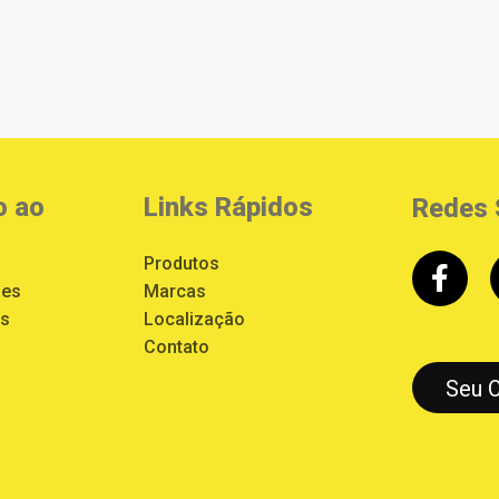
o ao
Links Rápidos
Redes 
Produtos
ões
Marcas
es
Localização
Contato
Seu 