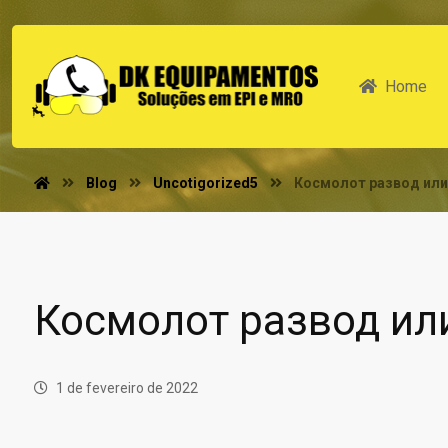
Home
Blog
Uncotigorized5
Космолот развод или
Космолот развод ил
1 de fevereiro de 2022