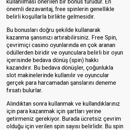
kullanılması önerilen bir bonus türüdür. En
önemli dezavantaj, free spinlerin genellikle
belirli koşullarla birlikte gelmesidir.
Bu bonusları doğru şekilde kullanarak
kazanma şansınızı artırabilirsiniz. Free Spin,
çevrimiçi casino oyunlarında en çok aranan
ödüllerden biridir ve oyunculara belirli bir oyun
içerisinde bedava dönüş (spin) hakkı
kazandırır. Bu bedava dönüşler, çoğunlukla
slot makinelerinde kullanılır ve oyuncular
gerçek para harcamadan şanslarını deneme
fırsatı bulurlar.
Alındıktan sonra kullanmak ve kullandıklarınız
için para kazanmak için şartları yerine
getirmeniz gerekiyor. Burada ücretsiz çevrim
olduğu için verilen spin sayısı belirlidir. Bu spin