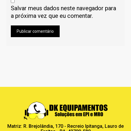
Salvar meus dados neste navegador para
a próxima vez que eu comentar.
Publicar comentário
Matriz: R. Brejolândia, 170 - Recreio Ipitanga, Lauro de