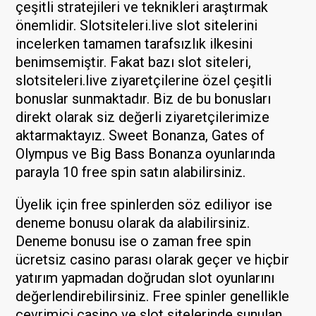
çeşitli stratejileri ve teknikleri araştırmak
önemlidir. Slotsiteleri.live slot sitelerini
incelerken tamamen tarafsızlık ilkesini
benimsemiştir. Fakat bazı slot siteleri,
slotsiteleri.live ziyaretçilerine özel çeşitli
bonuslar sunmaktadır. Biz de bu bonusları
direkt olarak siz değerli ziyaretçilerimize
aktarmaktayız. Sweet Bonanza, Gates of
Olympus ve Big Bass Bonanza oyunlarında
parayla 10 free spin satın alabilirsiniz.
Üyelik için free spinlerden söz ediliyor ise
deneme bonusu olarak da alabilirsiniz.
Deneme bonusu ise o zaman free spin
ücretsiz casino parası olarak geçer ve hiçbir
yatırım yapmadan doğrudan slot oyunlarını
değerlendirebilirsiniz. Free spinler genellikle
çevrimiçi casino ve slot sitelerinde sunulan