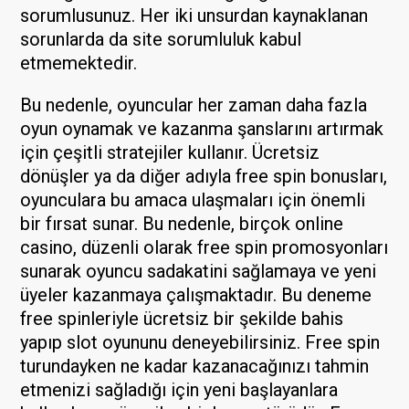
sorumlusunuz. Her iki unsurdan kaynaklanan
sorunlarda da site sorumluluk kabul
etmemektedir.
Bu nedenle, oyuncular her zaman daha fazla
oyun oynamak ve kazanma şanslarını artırmak
için çeşitli stratejiler kullanır. Ücretsiz
dönüşler ya da diğer adıyla free spin bonusları,
oyunculara bu amaca ulaşmaları için önemli
bir fırsat sunar. Bu nedenle, birçok online
casino, düzenli olarak free spin promosyonları
sunarak oyuncu sadakatini sağlamaya ve yeni
üyeler kazanmaya çalışmaktadır. Bu deneme
free spinleriyle ücretsiz bir şekilde bahis
yapıp slot oyununu deneyebilirsiniz. Free spin
turundayken ne kadar kazanacağınızı tahmin
etmenizi sağladığı için yeni başlayanlara