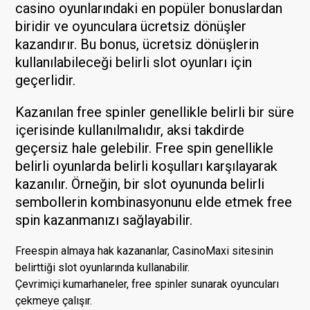
casino oyunlarındaki en popüler bonuslardan
biridir ve oyunculara ücretsiz dönüşler
kazandırır. Bu bonus, ücretsiz dönüşlerin
kullanılabileceği belirli slot oyunları için
geçerlidir.
Kazanılan free spinler genellikle belirli bir süre
içerisinde kullanılmalıdır, aksi takdirde
geçersiz hale gelebilir. Free spin genellikle
belirli oyunlarda belirli koşulları karşılayarak
kazanılır. Örneğin, bir slot oyununda belirli
sembollerin kombinasyonunu elde etmek free
spin kazanmanızı sağlayabilir.
Freespin almaya hak kazananlar, CasinoMaxi sitesinin
belirttiği slot oyunlarında kullanabilir.
Çevrimiçi kumarhaneler, free spinler sunarak oyuncuları
çekmeye çalışır.