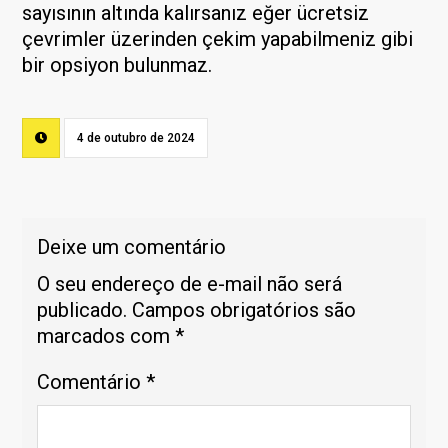
sayısının altında kalırsanız eğer ücretsiz
çevrimler üzerinden çekim yapabilmeniz gibi
bir opsiyon bulunmaz.
4 de outubro de 2024
Deixe um comentário
O seu endereço de e-mail não será
publicado.
Campos obrigatórios são
marcados com
*
Comentário
*