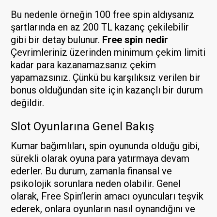
Bu nedenle örneğin 100 free spin aldıysanız
şartlarında en az 200 TL kazanç çekilebilir
gibi bir detay bulunur.
Free spin nedir
Çevrimleriniz üzerinden minimum çekim limiti
kadar para kazanamazsanız çekim
yapamazsınız. Çünkü bu karşılıksız verilen bir
bonus olduğundan site için kazançlı bir durum
değildir.
Slot Oyunlarına Genel Bakış
Kumar bağımlıları, spin oyununda olduğu gibi,
sürekli olarak oyuna para yatırmaya devam
ederler. Bu durum, zamanla finansal ve
psikolojik sorunlara neden olabilir. Genel
olarak, Free Spin’lerin amacı oyuncuları teşvik
ederek, onlara oyunların nasıl oynandığını ve