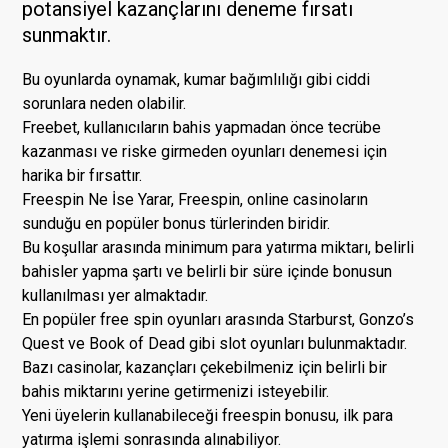
potansiyel kazançlarını deneme fırsatı
sunmaktır.
Bu oyunlarda oynamak, kumar bağımlılığı gibi ciddi
sorunlara neden olabilir.
Freebet, kullanıcıların bahis yapmadan önce tecrübe
kazanması ve riske girmeden oyunları denemesi için
harika bir fırsattır.
Freespin Ne İse Yarar, Freespin, online casinoların
sunduğu en popüler bonus türlerinden biridir.
Bu koşullar arasında minimum para yatırma miktarı, belirli
bahisler yapma şartı ve belirli bir süre içinde bonusun
kullanılması yer almaktadır.
En popüler free spin oyunları arasında Starburst, Gonzo’s
Quest ve Book of Dead gibi slot oyunları bulunmaktadır.
Bazı casinolar, kazançları çekebilmeniz için belirli bir
bahis miktarını yerine getirmenizi isteyebilir.
Yeni üyelerin kullanabileceği freespin bonusu, ilk para
yatırma işlemi sonrasında alınabiliyor.