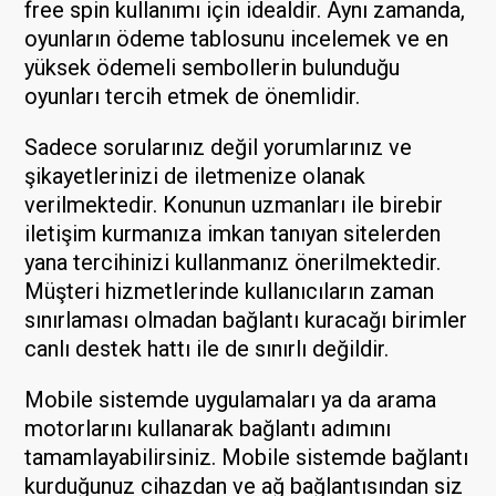
free spin kullanımı için idealdir. Aynı zamanda,
oyunların ödeme tablosunu incelemek ve en
yüksek ödemeli sembollerin bulunduğu
oyunları tercih etmek de önemlidir.
Sadece sorularınız değil yorumlarınız ve
şikayetlerinizi de iletmenize olanak
verilmektedir. Konunun uzmanları ile birebir
iletişim kurmanıza imkan tanıyan sitelerden
yana tercihinizi kullanmanız önerilmektedir.
Müşteri hizmetlerinde kullanıcıların zaman
sınırlaması olmadan bağlantı kuracağı birimler
canlı destek hattı ile de sınırlı değildir.
Mobile sistemde uygulamaları ya da arama
motorlarını kullanarak bağlantı adımını
tamamlayabilirsiniz. Mobile sistemde bağlantı
kurduğunuz cihazdan ve ağ bağlantısından siz