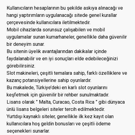
Kullanıcıların hesaplarının bu şekilde askıya alınacağı ve
hangi yaptırımların uygulanacağı sitede genel kurallar
çerçevesinde kullanıcılara iletilmektedir.
Mobil cihazlarda sorunsuz çalışabilen ve mobil
uygulamalar sunan kumarhaneler, genellikle daha güvenilir
bir deneyim sunar.
Bu sitenin üyelik avantajlarından dakikalar içinde
faydalanabilir ve en iyi sonuçları elde edebileceğinizi
görebilirsiniz.
Slot makineleri, çeşitli temalara sahip, farklı özelliklere ve
kazanç potansiyellerine sahip oyunlardır.
Bu makalede, Türkiye’deki en karlı slot oyunlarını
keşfetmek için güvenilir bir rehber sunulmaktadır.
Lisans olarak ” Malta, Curacao, Costa Rica ” gibi dünyaca
ünlü lisans belgeleri siteler tercih edilmektedir.
Yurtdışı kaynaklı siteler, genellikle ilk kez kayıt olan
kullanıcılara hoş geldin bonusları ve çeşitli ödeme
seçenekleri sunarlar.