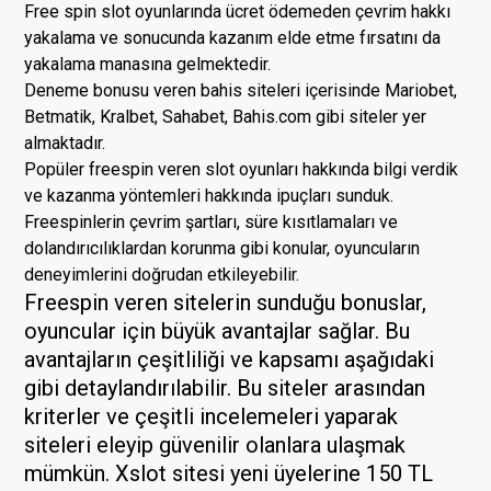
Free spin slot oyunlarında ücret ödemeden çevrim hakkı
yakalama ve sonucunda kazanım elde etme fırsatını da
yakalama manasına gelmektedir.
Deneme bonusu veren bahis siteleri içerisinde Mariobet,
Betmatik, Kralbet, Sahabet, Bahis.com gibi siteler yer
almaktadır.
Popüler freespin veren slot oyunları hakkında bilgi verdik
ve kazanma yöntemleri hakkında ipuçları sunduk.
Freespinlerin çevrim şartları, süre kısıtlamaları ve
dolandırıcılıklardan korunma gibi konular, oyuncuların
deneyimlerini doğrudan etkileyebilir.
Freespin veren sitelerin sunduğu bonuslar,
oyuncular için büyük avantajlar sağlar. Bu
avantajların çeşitliliği ve kapsamı aşağıdaki
gibi detaylandırılabilir. Bu siteler arasından
kriterler ve çeşitli incelemeleri yaparak
siteleri eleyip güvenilir olanlara ulaşmak
mümkün. Xslot sitesi yeni üyelerine 150 TL