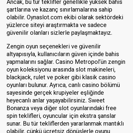
Ancak, bu tür teklifler genellikle yüksek bahis
şartlarına ve kazanç sınırlamalarına sahip
olabilir. Oynaslot.com ekibi olarak sektördeki
yüzlerce siteyi araştırmakta ve sadece
güvenilir olanları sizlerle paylaşmaktayız.
Zengin oyun seçenekleri ve güvenilir
altyapısıyla, kullanıcıların güven içinde bahis
yapmalarını sağlar. Casino Metropol’ün zengin
oyun koleksiyonu arasında slot makineleri,
blackjack, rulet ve poker gibi klasik casino
oyunları bulunur. Ayrıca, canlı casino bölümü
sayesinde gerçek krupiyeler eşliğinde
heyecanlı anlar yaşayabilirsiniz. Sweet
Bonanza veya diğer slot oyunlarındaki free
spin teklifleri, oyuncular için ekstra şanslar
sunar. Bu tür tekliflerden yararlanmak mantıklı
olabilir, çünkü ücretsiz dönüşlerle oyunu