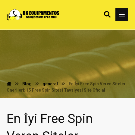
Blog
general
En İyi Free Spin Veren Siteler
Önerileri: 15 Free Spin Sitesi Tavsiyesi Site Oficial
En İyi Free Spin