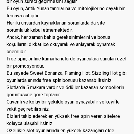
bir oyun süreci geçirmesini sağlar.
Bu oyun, Antik Yunan tanrılarına ve mitolojilerine dayalı bir
temaya sahiptir.
Her iki unsurdan kaynaklanan sorunlarda da site
sorumluluk kabul etmemektedir.
Ancak, her zaman bahis gereksinimlerini ve bonus
koşullarını dikkatlice okuyarak ve anlayarak oynamak
önemlidir.
Free spin, online kumarhanelerde oyunculara sunulan özel
bir promosyondur.
Bu sayede Sweet Bonanza, Flaming Hot, Sizzling Hot gibi
oyunlarda anında free spin bonusu kazanabilirsiniz.
Slotlarda 5 makara vardır ve ödüller kazanan sembollerin
görüntüsüne göre toplanır.
Güvenli ve kolay bir şekilde oyun oynayabilir ve keyifle
vakit geçirebilirsiniz.
Bizleri takip ederek en yüksek free spin veren sitelere
kolayca ulaşabilirsiniz.
Özellikle slot oyunlarında en yüksek kazançları elde