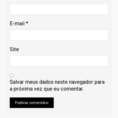
E-mail
*
Site
Salvar meus dados neste navegador para
a próxima vez que eu comentar.
Publicar comentário