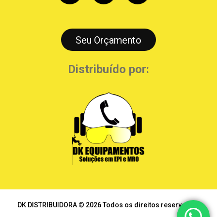
Seu Orçamento
Distribuído por:
DK DISTRIBUIDORA © 2026 Todos os direitos reservados.