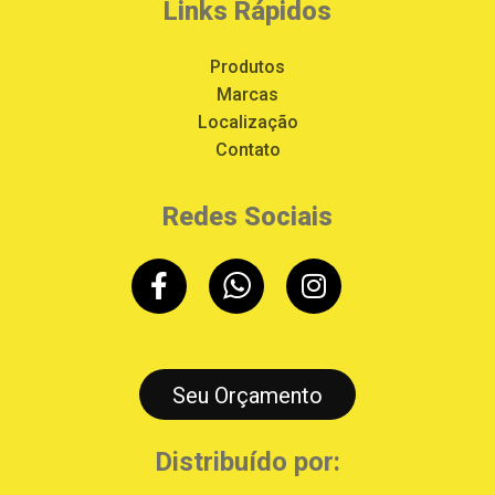
Links Rápidos
Produtos
Marcas
Localização
Contato
Redes Sociais
Seu Orçamento
Distribuído por: