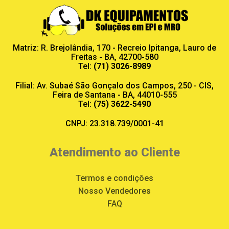
Matriz: R. Brejolândia, 170 - Recreio Ipitanga, Lauro de
Freitas - BA, 42700-580
Tel:
(71) 3026-8989
Filial: Av. Subaé São Gonçalo dos Campos, 250 - CIS,
Feira de Santana - BA, 44010-555
Tel:
(75) 3622-5490
CNPJ: 23.318.739/0001-41
Atendimento ao Cliente
Termos e condições
Nosso Vendedores
FAQ