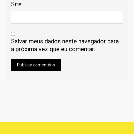
Site
Salvar meus dados neste navegador para
a próxima vez que eu comentar.
Publicar comentário