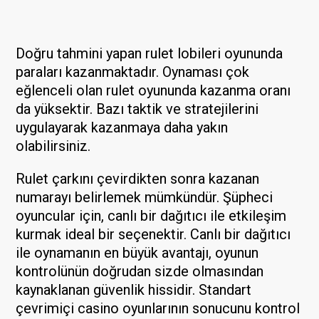
Doğru tahmini yapan rulet lobileri oyununda
paraları kazanmaktadır. Oynaması çok
eğlenceli olan rulet oyununda kazanma oranı
da yüksektir. Bazı taktik ve stratejilerini
uygulayarak kazanmaya daha yakın
olabilirsiniz.
Rulet çarkını çevirdikten sonra kazanan
numarayı belirlemek mümkündür. Şüpheci
oyuncular için, canlı bir dağıtıcı ile etkileşim
kurmak ideal bir seçenektir. Canlı bir dağıtıcı
ile oynamanın en büyük avantajı, oyunun
kontrolünün doğrudan sizde olmasından
kaynaklanan güvenlik hissidir. Standart
çevrimiçi casino oyunlarının sonucunu kontrol