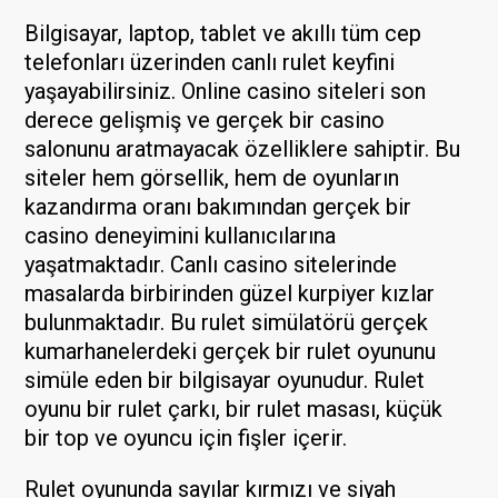
Bilgisayar, laptop, tablet ve akıllı tüm cep
telefonları üzerinden canlı rulet keyfini
yaşayabilirsiniz. Online casino siteleri son
derece gelişmiş ve gerçek bir casino
salonunu aratmayacak özelliklere sahiptir. Bu
siteler hem görsellik, hem de oyunların
kazandırma oranı bakımından gerçek bir
casino deneyimini kullanıcılarına
yaşatmaktadır. Canlı casino sitelerinde
masalarda birbirinden güzel kurpiyer kızlar
bulunmaktadır. Bu rulet simülatörü gerçek
kumarhanelerdeki gerçek bir rulet oyununu
simüle eden bir bilgisayar oyunudur. Rulet
oyunu bir rulet çarkı, bir rulet masası, küçük
bir top ve oyuncu için fişler içerir.
Rulet oyununda sayılar kırmızı ve siyah