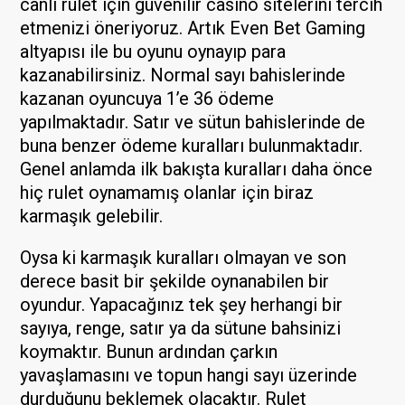
canlı rulet için güvenilir casino sitelerini tercih
etmenizi öneriyoruz. Artık Even Bet Gaming
altyapısı ile bu oyunu oynayıp para
kazanabilirsiniz. Normal sayı bahislerinde
kazanan oyuncuya 1’e 36 ödeme
yapılmaktadır. Satır ve sütun bahislerinde de
buna benzer ödeme kuralları bulunmaktadır.
Genel anlamda ilk bakışta kuralları daha önce
hiç rulet oynamamış olanlar için biraz
karmaşık gelebilir.
Oysa ki karmaşık kuralları olmayan ve son
derece basit bir şekilde oynanabilen bir
oyundur. Yapacağınız tek şey herhangi bir
sayıya, renge, satır ya da sütune bahsinizi
koymaktır. Bunun ardından çarkın
yavaşlamasını ve topun hangi sayı üzerinde
durduğunu beklemek olacaktır. Rulet