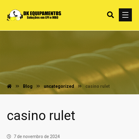
Blog
uncategorized
casino rulet
casino rulet
7 de novembro de 2024