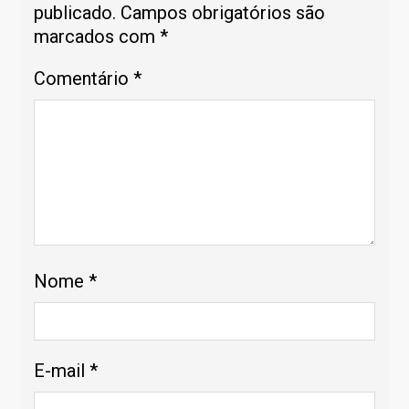
publicado.
Campos obrigatórios são
marcados com
*
Comentário
*
Nome
*
E-mail
*