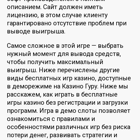
описанием. Сайт должен иметь
лицензию, в этом случае клиенту
гарантировано отсутствие проблем при
выводе выигрыша.
Самое сложное в этой игре — выбрать
нужный момент для вывода средств,
чтобы получить максимальный
выигрыш. Ниже перечислены другие
виды бесплатных игр казино, доступные
в деморежиме на Казино Гуру. Ниже мы
расскажем, как играть в бесплатные
игры казино без регистрации и загрузки
программ. Игра в демо слоты позволяет
ознакомиться с правилами и
особенностями различных игр без риска
потери денег, развивать стратегии и