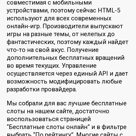
совместимая с мобильными
устройствами, поэтому сейчас HTML-5
используют для всех современных
онлайн-игр. Производители выпускают
игры на разные темы, от нелепых до
фантастических, поэтому каждый найдет
что-то на свой вкус. Получение
дополнительных бесплатных вращений
во время текущих. Управление
осуществляется через единый API и дает
возможность модифицировать любые
разработки провайдера.
Мы собрали для вас лучшие бесплатные
слоты на нашем сайте, достаточно
воспользоваться страницей
“Бесплатные слоты онлайн” и в фильтре
выбрать “По рейтингу”. Многие сайты с