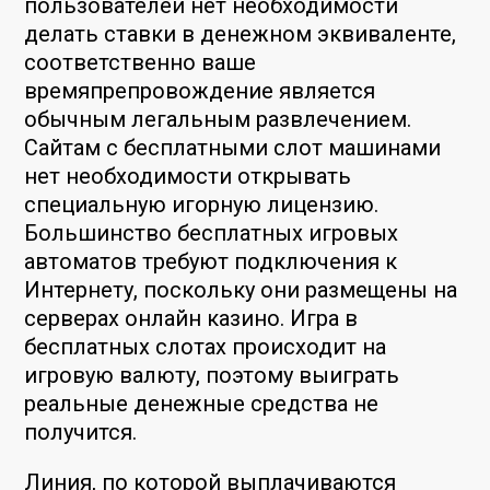
пользователей нет необходимости
делать ставки в денежном эквиваленте,
соответственно ваше
времяпрепровождение является
обычным легальным развлечением.
Сайтам с бесплатными слот машинами
нет необходимости открывать
специальную игорную лицензию.
Большинство бесплатных игровых
автоматов требуют подключения к
Интернету, поскольку они размещены на
серверах онлайн казино. Игра в
бесплатных слотах происходит на
игровую валюту, поэтому выиграть
реальные денежные средства не
получится.
Линия, по которой выплачиваются