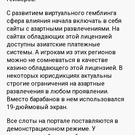
С развитием виртуального гемблинга
сфера влияния начала включать в себя
сайты с азартными развлечениями. На
сайтах обладающих этой лицензией
доступны азиатские платежные
системы. А игрокам из этих регионов
можно не сомневаться в качестве
казино обладающего этой лицензией. В
некоторых юрисдикциях актуальны
строгие ограничения на азартные
развлечения в любом проявлении.
Вместо барабанов в нем использовался
19-дюймовый экран.
Все слоты на портале поставляются в
демонстрационном режиме. У