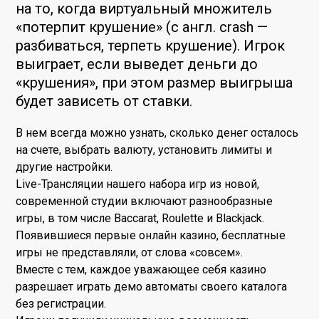
на то, когда виртуальный множитель
«потерпит крушение» (с англ. crash —
разбиваться, терпеть крушение). Игрок
выиграет, если выведет деньги до
«крушения», при этом размер выигрыша
будет зависеть от ставки.
В нем всегда можно узнать, сколько денег осталось
на счете, выбрать валюту, установить лимиты и
другие настройки.
Live-Трансляции нашего набора игр из новой,
современной студии включают разнообразные
игры, в том числе Baccarat, Roulette и Blackjack.
Появившиеся первые онлайн казино, бесплатные
игры не представляли, от слова «совсем».
Вместе с тем, каждое уважающее себя казино
разрешает играть демо автоматы своего каталога
без регистрации.