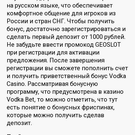
на русском языке, что обеспечивает
комфортное общение для игроков из
России и стран СНГ. Чтобы получить
бонус, достаточно зарегистрироваться и
сделать первый депозит от 1000 рублей.
Не забудьте ввести промокод GEOSLOT
при регистрации для активации
предложения. После завершения
регистрации вы сможете пополнить счет
и получить приветственный бонус Vodka
Casino. Рассматривая бонусную
программу, что предусмотрена в казино
Vodka Bet, то можно отметить, что тут
есть понятие о бонусных фриспинах,
которые можно получить сделав
депозит.