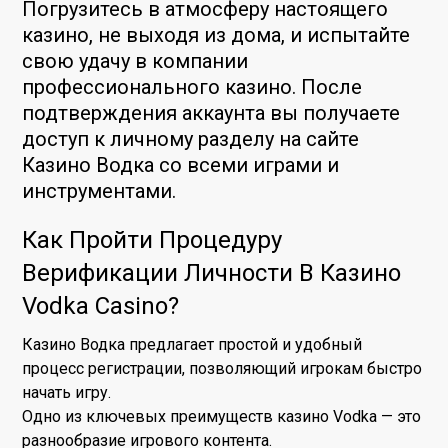
Погрузитесь в атмосферу настоящего
казино, не выходя из дома, и испытайте
свою удачу в компании
профессионального казино. После
подтверждения аккаунта вы получаете
доступ к личному разделу на сайте
Казино Водка со всеми играми и
инструментами.
Как Пройти Процедуру
Верификации Личности В Казино
Vodka Casino?
Казино Водка предлагает простой и удобный
процесс регистрации, позволяющий игрокам быстро
начать игру.
Одно из ключевых преимуществ казино Vodka — это
разнообразие игрового контента.