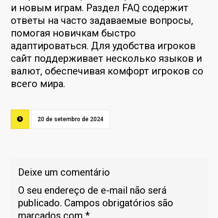
и новым играм. Раздел FAQ содержит
ответы на часто задаваемые вопросы,
помогая новичкам быстро
адаптироваться. Для удобства игроков
сайт поддерживает несколько языков и
валют, обеспечивая комфорт игроков со
всего мира.
20 de setembro de 2024
Deixe um comentário
O seu endereço de e-mail não será
publicado.
Campos obrigatórios são
marcados com
*