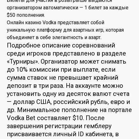
Билеты для участия в розыгрыше выдаются
организатором автоматически — 1 билет за каждые
$50 пополнения.
Онлайн казино Vodka представляет собой
уникальную платформу для азартных игр, которая
объединяет в себе элегантность и азарт.
Подробное описание соревнований
среди игроков представлено в разделе
«Турниры». Организатор может снимать
до 10% комиссии при выплате, если
сумма ставок не превышает крайний
депозит в три раза. На аккаунте можно
установить одну из десяток валют счета
— доллар США, российский рубль, евро и
др. Минимальное пополнение на портале
Vodka Bet составляет $10. После
завершения регистрации гемблеру
присваивается личный ID кабинета, в