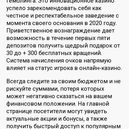
гемблинга. Это инновационное казино
успело зарекомендовать себя как
честное и респектабельное заведение с
момента своего основания в 2020 году.
Приветственное вознаграждение дает
возможность в течение первых пяти
депозитов получить щедрый подарок от
30 до + 300 бесплатных вращений.
Система начисления очков напрямую
влияет на статус игрока в онлайн-казино.
Всегда следите за своим бюджетом и не
рискуйте суммами, потеря которых
может негативно сказаться на вашем
финансовом положении. На главной
странице посетители могут увидеть
актуальные акции и бонусы, а также
получить быстрый доступ к популярным