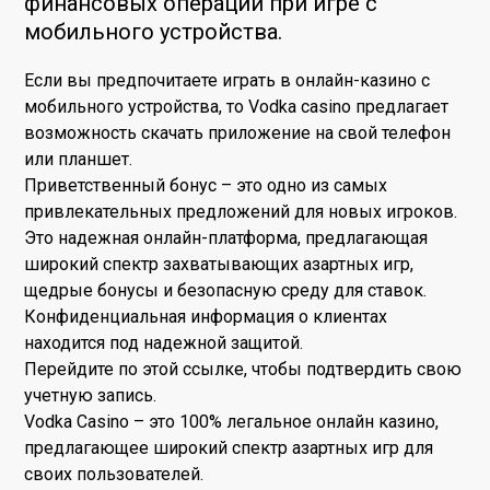
финансовых операций при игре с
мобильного устройства.
Если вы предпочитаете играть в онлайн-казино с
мобильного устройства, то Vodka casino предлагает
возможность скачать приложение на свой телефон
или планшет.
Приветственный бонус – это одно из самых
привлекательных предложений для новых игроков.
Это надежная онлайн-платформа, предлагающая
широкий спектр захватывающих азартных игр,
щедрые бонусы и безопасную среду для ставок.
Конфиденциальная информация о клиентах
находится под надежной защитой.
Перейдите по этой ссылке, чтобы подтвердить свою
учетную запись.
Vodka Casino – это 100% легальное онлайн казино,
предлагающее широкий спектр азартных игр для
своих пользователей.