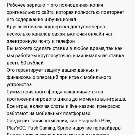
Рабочее зеркало – это полноценная копия
оригинального сайта, которая полностью повторяет
его содержание и функционал.
Круглосуточная поддержка доступна через
несколько каналов связи, включая онлайн-чат,
электронную почту и телефон.
Вы можете сделать ставки в любое время, так как
мы работаем круглосуточно, и минимальная ставка
всего 50 рублей.
Это гарантирует защиту ваших данных и
финансовых операций при игре с мобильного
устройства.
Сумма призового фонда накапливается на
протяжении игрового цикла до момента выигрыша.
Все игры, включая слоты и live-казино, прекрасно
работают на мобильных платформах.
Среди них такие компании, как Pragmatic Play,
Play’nGO, Push Gaming, Spribe и другие провайдеры.