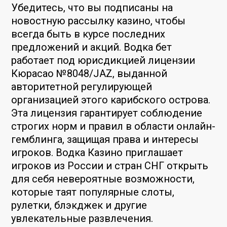
Убедитесь, что вы подписаны на
новостную рассылку казино, чтобы
всегда быть в курсе последних
предложений и акций. Водка бет
работает под юрисдикцией лицензии
Кюрасао №8048/JAZ, выданной
авторитетной регулирующей
организацией этого карибского острова.
Эта лицензия гарантирует соблюдение
строгих норм и правил в области онлайн-
гемблинга, защищая права и интересы
игроков. Водка Казино приглашает
игроков из России и стран СНГ открыть
для себя невероятные возможности,
которые таят популярные слоты,
рулетки, блэкджек и другие
увлекательные развлечения.