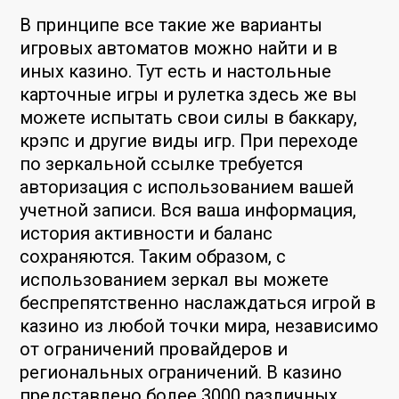
В принципе все такие же варианты
игровых автоматов можно найти и в
иных казино. Тут есть и настольные
карточные игры и рулетка здесь же вы
можете испытать свои силы в баккару,
крэпс и другие виды игр. При переходе
по зеркальной ссылке требуется
авторизация с использованием вашей
учетной записи. Вся ваша информация,
история активности и баланс
сохраняются. Таким образом, с
использованием зеркал вы можете
беспрепятственно наслаждаться игрой в
казино из любой точки мира, независимо
от ограничений провайдеров и
региональных ограничений. В казино
представлено более 3000 различных