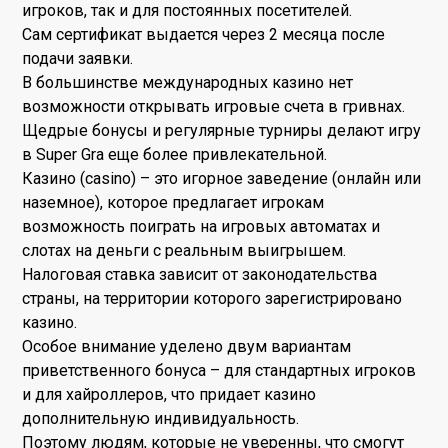
игроков, так и для постоянных посетителей.
Сам сертификат выдается через 2 месяца после
подачи заявки.
В большинстве международных казино нет
возможности открывать игровые счета в гривнах.
Щедрые бонусы и регулярные турниры делают игру
в Super Gra еще более привлекательной.
Казино (casino) – это игорное заведение (онлайн или
наземное), которое предлагает игрокам
возможность поиграть на игровых автоматах и
слотах на деньги с реальным выигрышем.
Налоговая ставка зависит от законодательства
страны, на территории которого зарегистрировано
казино.
Особое внимание уделено двум вариантам
приветственного бонуса – для стандартных игроков
и для хайроллеров, что придает казино
дополнительную индивидуальность.
Поэтому людям, которые не уверенны, что смогут