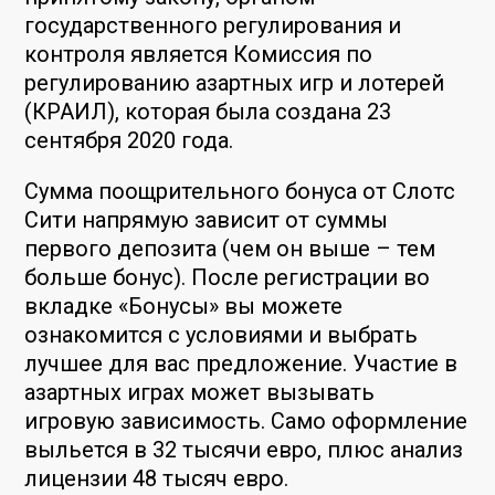
государственного регулирования и
контроля является Комиссия по
регулированию азартных игр и лотерей
(КРАИЛ), которая была создана 23
сентября 2020 года.
Сумма поощрительного бонуса от Слотс
Сити напрямую зависит от суммы
первого депозита (чем он выше – тем
больше бонус). После регистрации во
вкладке «Бонусы» вы можете
ознакомится с условиями и выбрать
лучшее для вас предложение. Участие в
азартных играх может вызывать
игровую зависимость. Само оформление
выльется в 32 тысячи евро, плюс анализ
лицензии 48 тысяч евро.