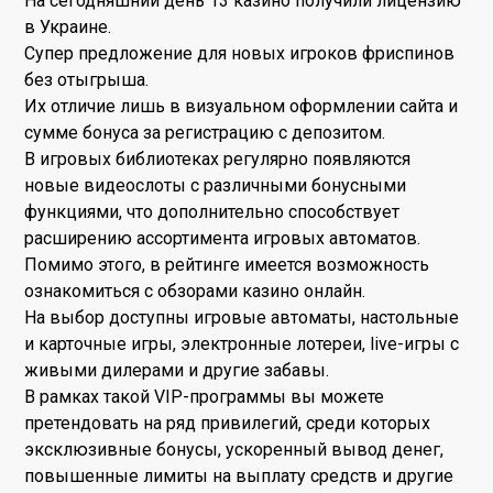
На сегодняшний день 13 казино получили лицензию
в Украине.
Супер предложение для новых игроков фриспинов
без отыгрыша.
Их отличие лишь в визуальном оформлении сайта и
сумме бонуса за регистрацию с депозитом.
В игровых библиотеках регулярно появляются
новые видеослоты с различными бонусными
функциями, что дополнительно способствует
расширению ассортимента игровых автоматов.
Помимо этого, в рейтинге имеется возможность
ознакомиться с обзорами казино онлайн.
На выбор доступны игровые автоматы, настольные
и карточные игры, электронные лотереи, live-игры с
живыми дилерами и другие забавы.
В рамках такой VIP-программы вы можете
претендовать на ряд привилегий, среди которых
эксклюзивные бонусы, ускоренный вывод денег,
повышенные лимиты на выплату средств и другие