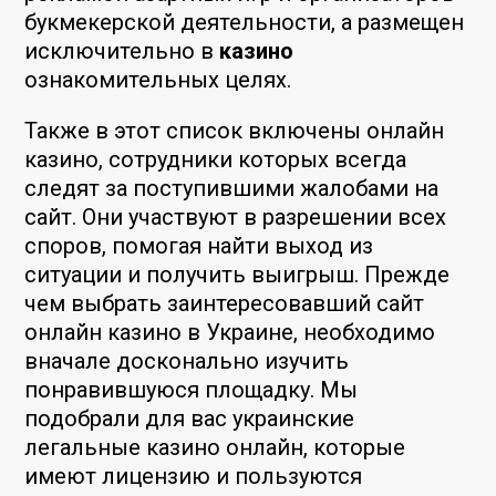
букмекерской деятельности, а размещен
исключительно в
казино
ознакомительных целях.
Также в этот список включены онлайн
казино, сотрудники которых всегда
следят за поступившими жалобами на
сайт. Они участвуют в разрешении всех
споров, помогая найти выход из
ситуации и получить выигрыш. Прежде
чем выбрать заинтересовавший сайт
онлайн казино в Украине, необходимо
вначале досконально изучить
понравившуюся площадку. Мы
подобрали для вас украинские
легальные казино онлайн, которые
имеют лицензию и пользуются