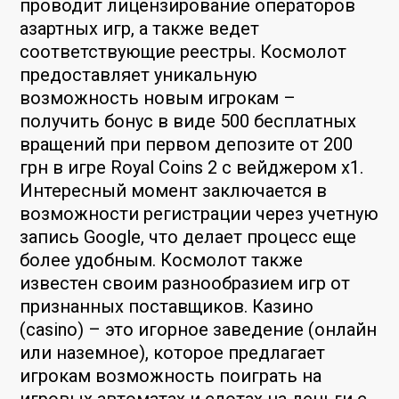
проводит лицензирование операторов
азартных игр, а также ведет
соответствующие реестры. Космолот
предоставляет уникальную
возможность новым игрокам –
получить бонус в виде 500 бесплатных
вращений при первом депозите от 200
грн в игре Royal Coins 2 с вейджером x1.
Интересный момент заключается в
возможности регистрации через учетную
запись Google, что делает процесс еще
более удобным. Космолот также
известен своим разнообразием игр от
признанных поставщиков. Казино
(casino) – это игорное заведение (онлайн
или наземное), которое предлагает
игрокам возможность поиграть на