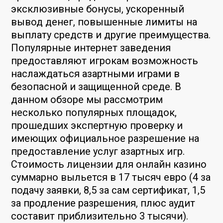
эксклюзивные бонусы, ускоренный
вывод денег, повышенные лимиты на
выплату средств и другие преимущества.
Популярные интернет заведения
предоставляют игрокам возможность
наслаждаться азартными играми в
безопасной и защищенной среде. В
данном обзоре мы рассмотрим
несколько популярных площадок,
прошедших экспертную проверку и
имеющих официальное разрешение на
предоставление услуг азартных игр.
Стоимость лицензии для онлайн казино
суммарно выльется в 17 тысяч евро (4 за
подачу заявки, 8,5 за сам сертификат, 1,5
за продление разрешения, плюс аудит
составит приблизительно 3 тысячи).