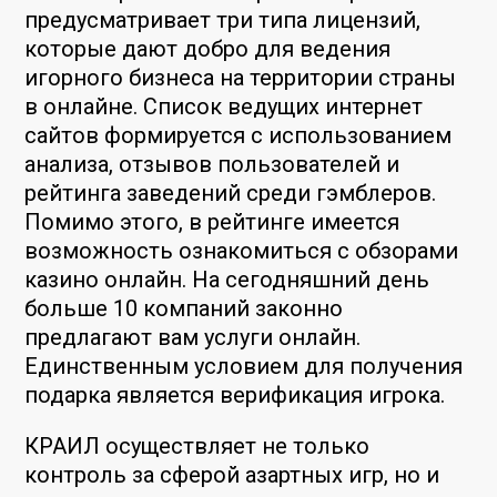
предусматривает три типа лицензий,
которые дают добро для ведения
игорного бизнеса на территории страны
в онлайне. Список ведущих интернет
сайтов формируется с использованием
анализа, отзывов пользователей и
рейтинга заведений среди гэмблеров.
Помимо этого, в рейтинге имеется
возможность ознакомиться с обзорами
казино онлайн. На сегодняшний день
больше 10 компаний законно
предлагают вам услуги онлайн.
Единственным условием для получения
подарка является верификация игрока.
КРАИЛ осуществляет не только
контроль за сферой азартных игр, но и