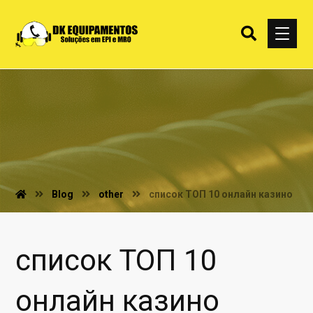
Blog
other
список ТОП 10 онлайн казино
список ТОП 10
онлайн казино