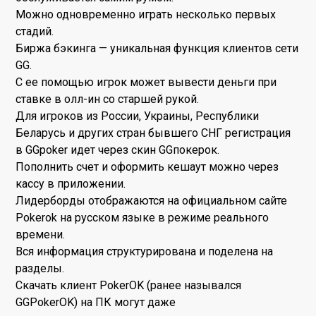
Можно одновременно играть несколько первых
стадий.
Биржа бэкинга — уникальная функция клиентов сети
GG.
С ее помощью игрок может вывести деньги при
ставке в олл-ин со старшей рукой.
Для игроков из России, Украины, Республики
Беларусь и других стран бывшего СНГ регистрация
в GGpoker идет через скин GGпокерок.
Пополнить счет и оформить кешаут можно через
кассу в приложении.
Лидерборды отображаются на официальном сайте
Pokerok на русском языке в режиме реального
времени.
Вся информация структурирована и поделена на
разделы.
Скачать клиент PokerOK (ранее назывался
GGPokerOK) на ПК могут даже