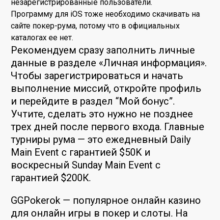
незарегистрированные пользователи.
Программу для iOS тоже необходимо скачивать на
сайте покер-рума, потому что в официальных
каталогах ее нет.
Рекомендуем сразу заполнить личные
данные в разделе «Личная информация».
Чтобы зарегистрироваться и начать
выполнение миссий, откройте профиль
и перейдите в раздел “Мой бонус”.
Учтите, сделать это нужно не позднее
трех дней после первого входа. Главные
турниры рума — это ежедневный Daily
Main Event с гарантией $50K и
воскресный Sunday Main Event с
гарантией $200К.
GGPokerok — популярное онлайн казино
для онлайн игры в покер и слоты. На