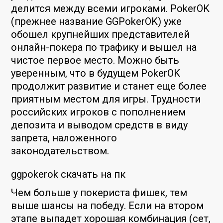
делится между всеми игроками. PokerOK
(прежнее название GGPokerOK) уже
обошел крупнейших представителей
онлайн-покера по трафику и вышел на
чистое первое место. Можно быть
уверенным, что в будущем PokerOK
продолжит развитие и станет еще более
приятным местом для игры. Трудности
российских игроков с пополнением
депозита и выводом средств в виду
запрета, наложенного
законодательством.
ggpokerok скачать на пк
Чем больше у покериста фишек, тем
выше шансы на победу. Если на втором
этапе выпадет хорошая комбинация (сет,