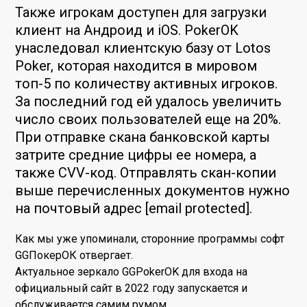
Также игрокам доступен для загрузки
клиент на Андроид и iOS. PokerOK
унаследовал клиентскую базу от Lotos
Poker, которая находится в мировом
топ-5 по количеству активных игроков.
За последний год ей удалось увеличить
число своих пользователей еще на 20%.
При отправке скана банковской карты
затрите средние цифры ее номера, а
также CVV-код. Отправлять скан-копии
выше перечисленных документов нужно
на почтовый адрес [email protected].
Как мы уже упоминали, сторонние программы софт
GGПокерОК отвергает.
Актуальное зеркало GGPokerOK для входа на
официальный сайт в 2022 году запускается и
обслуживается самим румом.