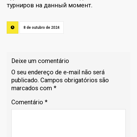
турниров на данный момент.
8 de outubro de 2024
Deixe um comentário
O seu endereço de e-mail não será
publicado.
Campos obrigatórios são
marcados com
*
Comentário
*