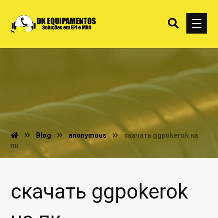
Blog
anonymous
скачать ggpokerok на
пк
скачать ggpokerok