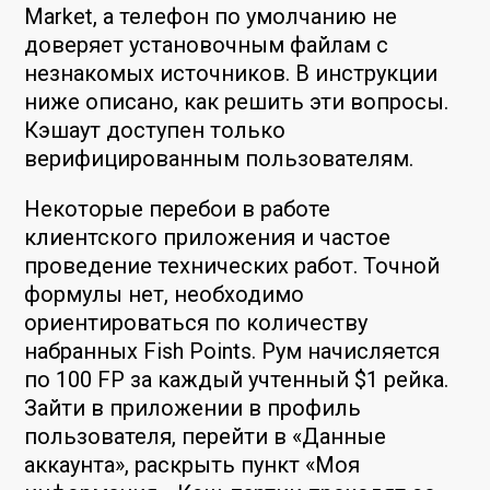
Market, а телефон по умолчанию не
доверяет установочным файлам с
незнакомых источников. В инструкции
ниже описано, как решить эти вопросы.
Кэшаут доступен только
верифицированным пользователям.
Некоторые перебои в работе
клиентского приложения и частое
проведение технических работ. Точной
формулы нет, необходимо
ориентироваться по количеству
набранных Fish Points. Рум начисляется
по 100 FP за каждый учтенный $1 рейка.
Зайти в приложении в профиль
пользователя, перейти в «Данные
аккаунта», раскрыть пункт «Моя