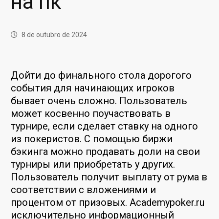
на пк
8 de outubro de 2024
Дойти до финального стола дорогого
события для начинающих игроков
бывает очень сложно. Пользователь
может косвенно поучаствовать в
турнире, если сделает ставку на одного
из покеристов. С помощью биржи
бэкинга можно продавать доли на свои
турниры или приобретать у других.
Пользователь получит выплату от рума в
соответствии с вложениями и
процентом от призовых. Academypoker.ru
исключительно информационный