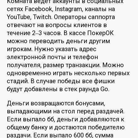
Комната ведет аккаунты в социальных
сетях Facebook, Instagram, каналы на
YouTube, Twitch. Операторы саппорта
отвечают на вопросы клиентов в
течение 2‒3 часов. В кассе ПокерОК
можно переводить деньги другим
игрокам. Нужно указать адрес
электронной почты и телефон
получателя, размер транзакции. Можно
одновременно играть несколько первых
стадий. В случае победы все фишки
будут добавлены в стек раунда Go.
Деньги возвращаются бонусами,
выпадающими на стол перед раздачей.
Если выпало бб, деньги добавляются к
общему банку и достаются победителю
раздачи. Если выпало 600 бб, сумма